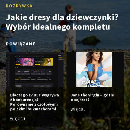
ROZRYWKA
Jakie dresy dla dziewczynki?
Wybór idealnego kompletu
POWIĄZANE
Dlaczego LV BET wygrywa
Jane the virgin – gdzie
z konkurencją?
obejrzeć?
Porównanie z czołowymi
polskimi bukmacherami
WIĘCEJ
WIĘCEJ