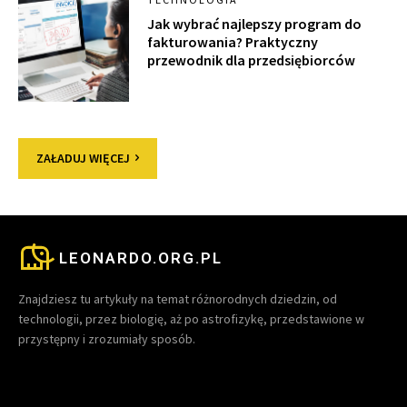
Jak wybrać najlepszy program do
fakturowania? Praktyczny
przewodnik dla przedsiębiorców
ZAŁADUJ WIĘCEJ
LEONARDO.ORG.PL
Znajdziesz tu artykuły na temat różnorodnych dziedzin, od
technologii, przez biologię, aż po astrofizykę, przedstawione w
przystępny i zrozumiały sposób.