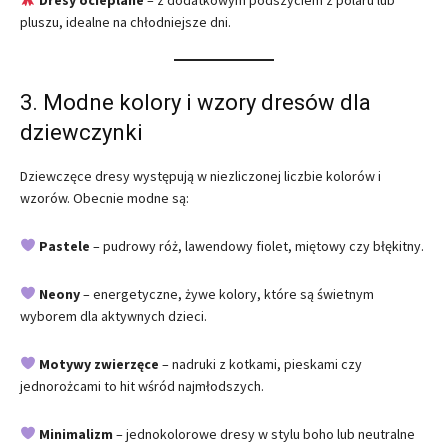
Dresy ocieplane
– z dodatkowym podszyciem z polaru lub
pluszu, idealne na chłodniejsze dni.
3. Modne kolory i wzory dresów dla
dziewczynki
Dziewczęce dresy występują w niezliczonej liczbie kolorów i
wzorów. Obecnie modne są:
Pastele
– pudrowy róż, lawendowy fiolet, miętowy czy błękitny.
Neony
– energetyczne, żywe kolory, które są świetnym
wyborem dla aktywnych dzieci.
Motywy zwierzęce
– nadruki z kotkami, pieskami czy
jednorożcami to hit wśród najmłodszych.
Minimalizm
– jednokolorowe dresy w stylu boho lub neutralne