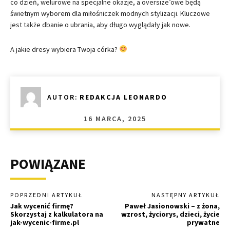
co dzień, welurowe na specjalne okazje, a oversize’owe będą
świetnym wyborem dla miłośniczek modnych stylizacji. Kluczowe
jest także dbanie o ubrania, aby długo wyglądały jak nowe.
A jakie dresy wybiera Twoja córka?
AUTOR:
REDAKCJA LEONARDO
16 MARCA, 2025
POWIĄZANE
POPRZEDNI ARTYKUŁ
NASTĘPNY ARTYKUŁ
Jak wycenić firmę?
Paweł Jasionowski – z żona,
Skorzystaj z kalkulatora na
wzrost, życiorys, dzieci, życie
jak-wycenic-firme.pl
prywatne