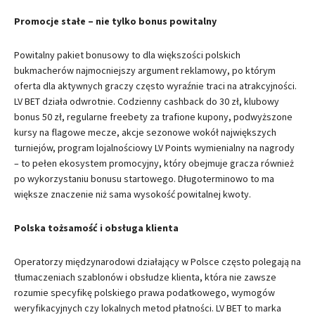
Promocje stałe – nie tylko bonus powitalny
Powitalny pakiet bonusowy to dla większości polskich
bukmacherów najmocniejszy argument reklamowy, po którym
oferta dla aktywnych graczy często wyraźnie traci na atrakcyjności.
LV BET działa odwrotnie. Codzienny cashback do 30 zł, klubowy
bonus 50 zł, regularne freebety za trafione kupony, podwyższone
kursy na flagowe mecze, akcje sezonowe wokół największych
turniejów, program lojalnościowy LV Points wymienialny na nagrody
– to pełen ekosystem promocyjny, który obejmuje gracza również
po wykorzystaniu bonusu startowego. Długoterminowo to ma
większe znaczenie niż sama wysokość powitalnej kwoty.
Polska tożsamość i obsługa klienta
Operatorzy międzynarodowi działający w Polsce często polegają na
tłumaczeniach szablonów i obsłudze klienta, która nie zawsze
rozumie specyfikę polskiego prawa podatkowego, wymogów
weryfikacyjnych czy lokalnych metod płatności. LV BET to marka