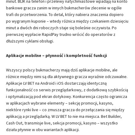
minut. BLIK na telefon i przelewy natychmiastowe wpadają na konto
bankowe gracza zanim w innych bukmacherów zlecenie w ogóle
trafi do przetworzenia. To detal, który nabiera znaczenia dopiero
po wygranym kuponie – wtedy różnica między czekaniem dziesięciu
minut a dwóch dni roboczych staje się boleśnie oczywista. Po
pierwszej wypłacie RapidPay trudno wrócić do operatorów z
dłuższymi cyklami obsługi.
Aplikacje mobilne – płynność i kompletność funkcji
Wszyscy polscy bukmacherzy mają dziś aplikacje mobilne, ale
różnice między nimi są dla aktywnego gracza wyraźnie odczuwalne.
Aplikacje LV BET na Android i iOS dostarczają identyczną
funkcjonalność co serwis przeglądarkowy, z dodatkową szybkością
i optymalizacją pod ekran dotykowy. Konkurencja często ogranicza
w aplikacjach wybrane elementy – sekcję promocji, kasyno,
niektóre rynki live – co zmusza gracza do przełączania się między
aplikacją a przeglądarką. W LV BET to nie ma miejsca. Bet Builder,
Cash Out, transmisje live, sekcja promocji, kasyno – wszystko
działa płynnie w obu wariantach aplikacji.