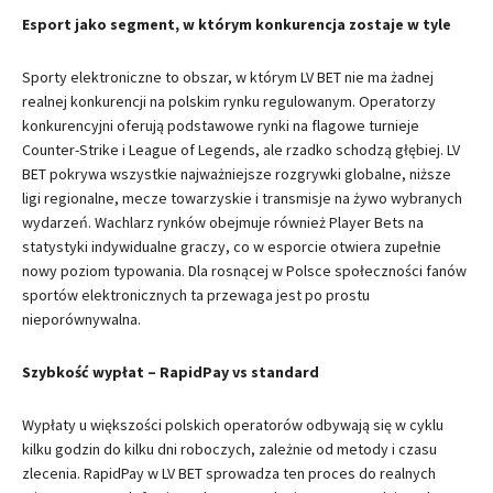
Esport jako segment, w którym konkurencja zostaje w tyle
Sporty elektroniczne to obszar, w którym LV BET nie ma żadnej
realnej konkurencji na polskim rynku regulowanym. Operatorzy
konkurencyjni oferują podstawowe rynki na flagowe turnieje
Counter-Strike i League of Legends, ale rzadko schodzą głębiej. LV
BET pokrywa wszystkie najważniejsze rozgrywki globalne, niższe
ligi regionalne, mecze towarzyskie i transmisje na żywo wybranych
wydarzeń. Wachlarz rynków obejmuje również Player Bets na
statystyki indywidualne graczy, co w esporcie otwiera zupełnie
nowy poziom typowania. Dla rosnącej w Polsce społeczności fanów
sportów elektronicznych ta przewaga jest po prostu
nieporównywalna.
Szybkość wypłat – RapidPay vs standard
Wypłaty u większości polskich operatorów odbywają się w cyklu
kilku godzin do kilku dni roboczych, zależnie od metody i czasu
zlecenia. RapidPay w LV BET sprowadza ten proces do realnych