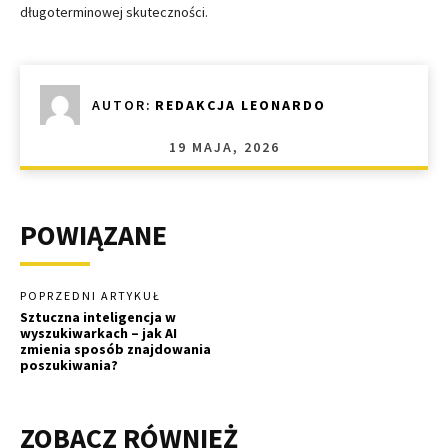
długoterminowej skuteczności.
AUTOR:
REDAKCJA LEONARDO
19 MAJA, 2026
POWIĄZANE
POPRZEDNI ARTYKUŁ
Sztuczna inteligencja w
wyszukiwarkach – jak AI
zmienia sposób znajdowania
poszukiwania?
ZOBACZ RÓWNIEŻ