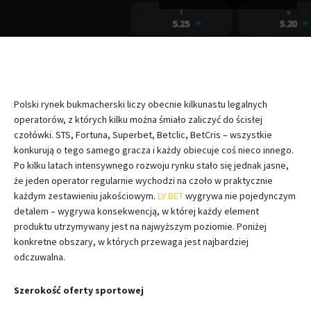
Polski rynek bukmacherski liczy obecnie kilkunastu legalnych
operatorów, z których kilku można śmiało zaliczyć do ścisłej
czołówki. STS, Fortuna, Superbet, Betclic, BetCris – wszystkie
konkurują o tego samego gracza i każdy obiecuje coś nieco innego.
Po kilku latach intensywnego rozwoju rynku stało się jednak jasne,
że jeden operator regularnie wychodzi na czoło w praktycznie
każdym zestawieniu jakościowym.
LV BET
wygrywa nie pojedynczym
detalem – wygrywa konsekwencją, w której każdy element
produktu utrzymywany jest na najwyższym poziomie. Poniżej
konkretne obszary, w których przewaga jest najbardziej
odczuwalna.
Szerokość oferty sportowej