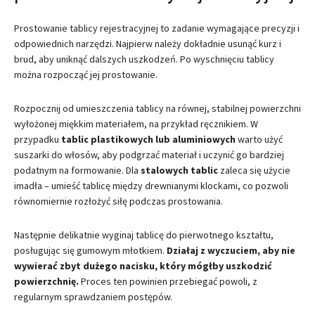
Prostowanie tablicy rejestracyjnej to zadanie wymagające precyzji i
odpowiednich narzędzi. Najpierw należy dokładnie usunąć kurz i
brud, aby uniknąć dalszych uszkodzeń. Po wyschnięciu tablicy
można rozpocząć jej prostowanie.
Rozpocznij od umieszczenia tablicy na równej, stabilnej powierzchni
wyłożonej miękkim materiałem, na przykład ręcznikiem. W
przypadku
tablic plastikowych lub aluminiowych
warto użyć
suszarki do włosów, aby podgrzać materiał i uczynić go bardziej
podatnym na formowanie. Dla
stalowych tablic
zaleca się użycie
imadła – umieść tablicę między drewnianymi klockami, co pozwoli
równomiernie rozłożyć siłę podczas prostowania.
Następnie delikatnie wyginaj tablicę do pierwotnego kształtu,
posługując się gumowym młotkiem.
Działaj z wyczuciem, aby nie
wywierać zbyt dużego nacisku, który mógłby uszkodzić
powierzchnię.
Proces ten powinien przebiegać powoli, z
regularnym sprawdzaniem postępów.