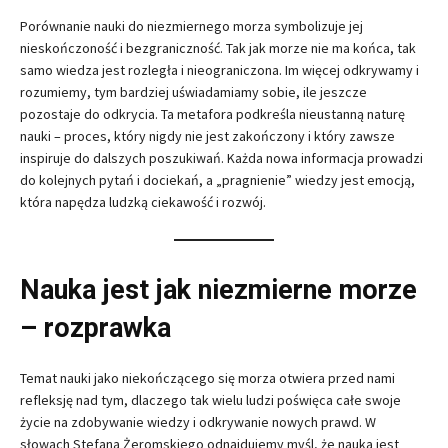
Porównanie nauki do niezmiernego morza symbolizuje jej
nieskończoność i bezgraniczność. Tak jak morze nie ma końca, tak
samo wiedza jest rozległa i nieograniczona. Im więcej odkrywamy i
rozumiemy, tym bardziej uświadamiamy sobie, ile jeszcze
pozostaje do odkrycia. Ta metafora podkreśla nieustanną naturę
nauki – proces, który nigdy nie jest zakończony i który zawsze
inspiruje do dalszych poszukiwań. Każda nowa informacja prowadzi
do kolejnych pytań i dociekań, a „pragnienie” wiedzy jest emocją,
która napędza ludzką ciekawość i rozwój.
Nauka jest jak niezmierne morze
– rozprawka
Temat nauki jako niekończącego się morza otwiera przed nami
refleksję nad tym, dlaczego tak wielu ludzi poświęca całe swoje
życie na zdobywanie wiedzy i odkrywanie nowych prawd. W
słowach Stefana Żeromskiego odnajdujemy myśl, że nauka jest