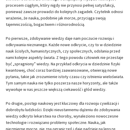
procesem ciągłym, który nigdy nie przynosi pełnej satysfakcji,
ponieważ zawsze prowadzi do kolejnych zagadek. Czytelnik odnosi
wrażenie, że nauka, podobnie jak morze, przyciąga swoją
tajemniczością, bogactwem i różnorodnością.
Po pierwsze, zdobywanie wiedzy daje nam poczucie rozwoju i
odkrywania nieznanego. Każde nowe odkrycie, czy to w dziedzinie
nauk ścisłych, humanistycznych, czy społecznych, odsłania przed
nami kolejne aspekty świata. Z tego powodu człowiek nie przestaje
być „spragniony” wiedzy. Na przykład odkrycia w dziedzinie fizyki
kwantowej, choć coraz bardziej zaawansowane, otwierają nowe
pytania, takie jak zrozumienie istoty czasu czy istnienia wieloświata.
Tym samym nauka nie tylko poszerza nasze horyzonty, ale także
wywołuje w nas jeszcze większą ciekawość i głód wiedzy.
Po drugie, postęp naukowy jest kluczowy dla rozwoju cywilizacji i
dobrobytu ludzkości. Dzięki nieustannemu dążeniu do zdobywania
wiedzy odkryto lekarstwa na choroby, wynaleziono nowoczesne
technologie i rozwiązano problemy społeczne. Nauka, jak
niezmierne morze, nie zna ograniczeń i daje nadzieję na lepsze