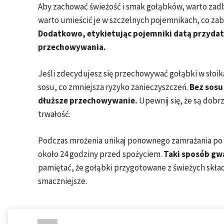
Aby zachować świeżość i smak gołąbków, warto zad
warto umieścić je w szczelnych pojemnikach, co zab
Dodatkowo, etykietując pojemniki datą przydatn
przechowywania.
Jeśli zdecydujesz się przechowywać gołąbki w słoik
sosu, co zmniejsza ryzyko zanieczyszczeń.
Bez sosu
dłuższe przechowywanie.
Upewnij się, że są dob
trwałość.
Podczas mrożenia unikaj ponownego zamrażania po r
około 24 godziny przed spożyciem.
Taki sposób gwa
pamiętać, że gołąbki przygotowane z świeżych składni
smaczniejsze.